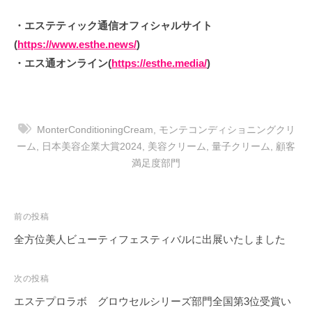
・エステティック通信オフィシャルサイト
(
https://www.esthe.news/
)
・エス通オンライン(
https://esthe.media/
)
MonterConditioningCream
,
モンテコンディショニングクリ
ーム
,
日本美容企業大賞2024
,
美容クリーム
,
量子クリーム
,
顧客
満足度部門
投
前の投稿
稿
全方位美人ビューティフェスティバルに出展いたしました
ナ
ビ
次の投稿
ゲ
エステプロラボ グロウセルシリーズ部門全国第3位受賞い