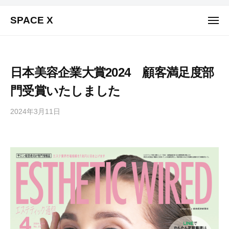
コ
ュ
ー
SPACE X
ン
メ
ニ
テ
株
ュ
ン
式
ー
会
ツ
日本美容企業大賞2024 顧客満足度部
社
へ
S
門受賞いたしました
ス
P
キ
A
2024年3月11日
b
ッ
C
y
プ
w
E
p
X
m
（
a
ス
s
ペ
t
ー
e
ス
r
ク