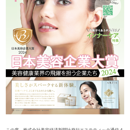
ロ
ス
）
|
リ
バ
ー
ス
エ
イ
ジ
ン
グ
美
容
家
水
野
この度、株式会社美容経済新聞社発行エステティック通信 4