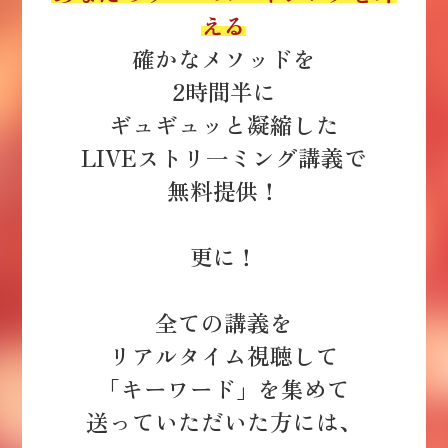
える
確かなメソッドを
2時間半に
ギュギュッと凝縮した
LIVEストリ一ミング講義で
無料提供！
更に！
全ての講義を
リアルタイム視聴して
「キーワード」を集めて
送っていただいた方には、