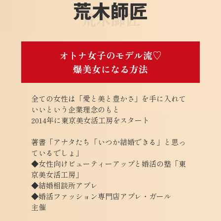
荒木師匠
荒木師匠
オトナ女子のモデル流♡
爆美女になる方法
全ての女性は「愛と美と豊かさ」を手に入れて
いいという企業理念のもと
2014年に東京美女活工房をスタート
著書「アナタたち「いつか結婚できる」と思っ
ているでしょ」
◆女性向けビューティーアップと婚活の塾「東
京美女活工房」
◆結婚相談所アプレ
◆婚活ファッション専門店アプレ・ガール
主催