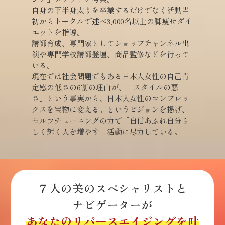
自身の下半身太りを卒業するだけでなく活動当
初からトータルで述べ3,000名以上の脚痩せダイ
エットを指導。
講師育成、専門家としてショップチャンネル出
演や専門学校講師登壇、商品監修などを行って
いる。
現在では社会問題でもある日本人女性の自己肯
定感の低さの6割の理由が、「スタイルの悪
さ」という事実から、日本人女性のコンプレッ
クスを宝物に変える。というビジョンを掲げ、
セルフチューニングの力で「自信あふれ自分ら
しく輝く人を増やす」活動に尽力している。
７人の美のスペシャリストと
ナビゲーターが
あなたのリバースエイジングを叶