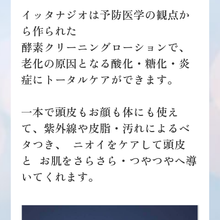
イッタナジオは予防医学の観点か
ら作られた
酵素クリーニングローションで、
老化の原因となる酸化・糖化・炎
症にトータルケアができます。
一本で頭皮もお顔も体にも使え
て、紫外線や皮脂・汚れによるベ
タつき、 ニオイをケアして頭皮
と お肌をさらさら・つやつやへ導
いてくれます。