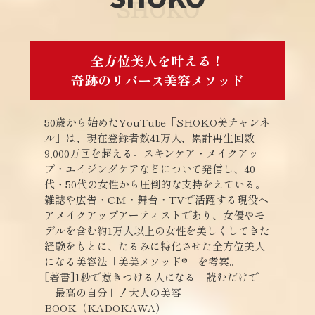
SHOKO
全方位美人を叶える！
奇跡のリバース美容メソッド
50歳から始めたYouTube「SHOKO美チャンネ
ル」は、現在登録者数41万人、累計再生回数
9,000万回を超える。スキンケア・メイクアッ
プ・エイジングケアなどについて発信し、40
代・50代の女性から圧倒的な支持をえている。
雑誌や広告・CM・舞台・TVで活躍する現役ヘ
アメイクアップアーティストであり、女優やモ
デルを含む約1万人以上の女性を美しくしてきた
経験をもとに、たるみに特化させた全方位美人
になる美容法「美美メソッド®」を考案。
[著書]1秒で惹きつける人になる 読むだけで
「最高の自分」！大人の美容
BOOK（KADOKAWA）