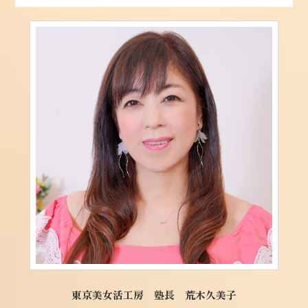
東京美女活工房 塾長 荒木久美子