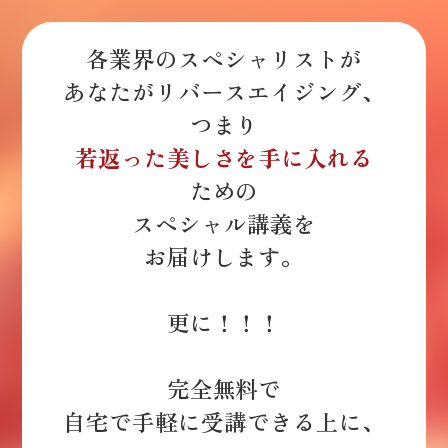
各業界のスペシャリストが
あなたがリバースエイジング、
つまり
若返った美しさを手に入れる
ための
スペシャル講義を
お届けします。
更に！！！
完全無料で
自宅で手軽に受講できる上に、