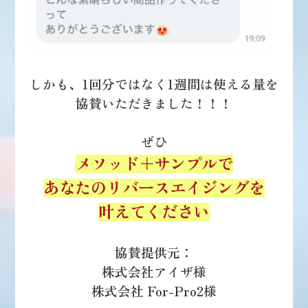
しかも、1回分ではなく1週間は使える量を
協賛いただきました！！！
ぜひ
メソッド＋サンプルで
あなたのリバースエイジングを
叶えてください
協賛提供元：
株式会社アイザ様
株式会社 For-Pro2様