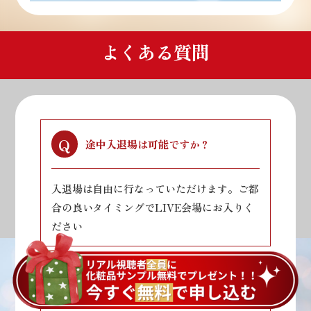
所、電話番号、メールアドレスなどをいいます。
2.当社が個人情報を収集する場合は、収集目的を明らかにし、
必要な範囲内の個人情報を収集いたします。
よくある質問
3.当社は収集した個人情報について適切な管理に努めると共に
個人情報の漏洩、改ざん、不正な侵入の防止に努めます。
4.当社は収集した個人情報を次の各項の場合を除いて、原則と
して第三者または取引先 (当社の業務委託先への預託を除く)
等に対して提供・開示はいたしません。
法律上照会権限を有する者から書面による正式な協力要請、照
会があった場合
Q
お客様の同意があった場合
途中入退場は可能ですか？
5.当社は、お客様との取引やサービスを提供するために個人情
報に関する取扱いを外部に委託することがありますが、その場
合には、適正な取扱いを確保するため、契約の締結、当社の個
入退場は自由に行なっていただけます。ご都
人情報保護の方針の周知徹底、実施状況の点検などをおこなっ
ています。
合の良いタイミングでLIVE会場にお入りく
6.お客様が、ご自身の個人情報について照会、修正などを希望
ださい
される場合には、当社窓口までご連絡お願いいたします。当社
が定める方法によりお客様であることが確認できた場合に限り
対応させていただきます。
7.当社は、お客様の個人情報の取扱いが適正に行われるよう従
パソコンは持っていませんが参加で
Q
事者への教育を実施し、保有する個人情報に関して適用される
きますか？
日本の法令、その他規範を遵守するとともに、本ポリシーの内
容を適宜見直し、その改善に努めます。