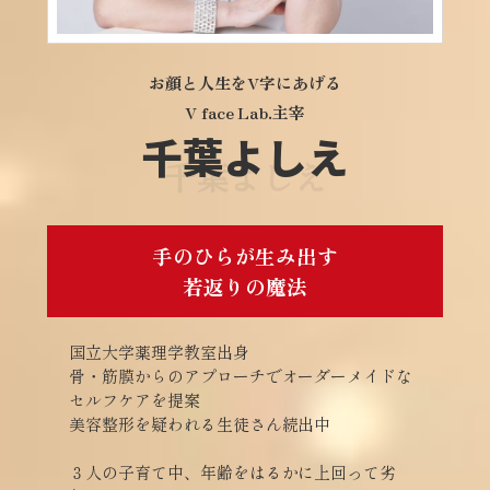
お顔と人生をV字にあげる
V face Lab.主宰
千葉よしえ
千葉よしえ
手のひらが生み出す
若返りの魔法
国立大学薬理学教室出身
骨・筋膜からのアプローチでオーダーメイドな
セルフケアを提案
美容整形を疑われる生徒さん続出中
３人の子育て中、年齢をはるかに上回って劣